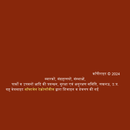
									कॉपीराइट © 2024 
स्मारकों, संग्रहालयों, संस्थाओं,

पार्कों व उपवनों आदि की प्रबन्धन, सुरक्षा एवं अनुरक्षण समिति, लखनऊ, उ.प्र.

यह वेबसाइट 
सॉफ्टजेन टेक्नोलॉजीज
 द्वारा डिजाइन व डेवलप की गई								