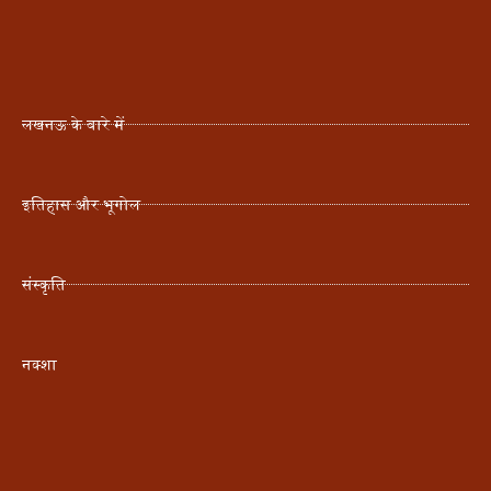
लखनऊ के बारे में
इतिहास और भूगोल
संस्कृति
नक्शा