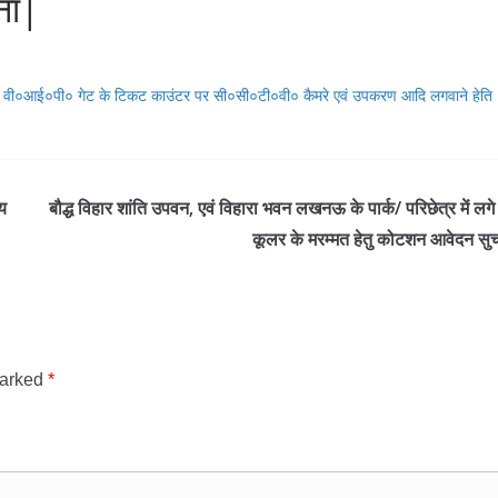
ना|
लाजा एवं वी०आई०पी० गेट के टिकट काउंटर पर सी०सी०टी०वी० कैमरे एवं उपकरण आदि लगवाने हेति
्य
बौद्ध विहार शांति उपवन, एवं विहारा भवन लखनऊ के पार्क/ परिछेत्र में लगे
कूलर के मरम्मत हेतु कोटशन आवेदन सु
marked
*