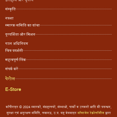
संस्कृति
नक्शा
स्मारक समिति का ढांचा
दूरदर्शिता और मिशन
गठन अधिनियम
चित्र प्रदर्शनी
महत्वपूर्ण लिंक
संपर्क करें
पेरोल
E-Store
कॉपीराइट © 2024 स्मारकों, संग्रहालयों, संस्थाओं, पार्कों व उपवनों आदि की प्रबन्धन,
सुरक्षा एवं अनुरक्षण समिति, लखनऊ, उ.प्र. यह वेबसाइट
सॉफ्टजेन टेक्नोलॉजीज
द्वारा