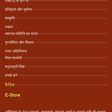
लखनऊ के बारे में
इतिहास और भूगोल
संस्कृति
नक्शा
स्मारक समिति का ढांचा
दूरदर्शिता और मिशन
गठन अधिनियम
चित्र प्रदर्शनी
महत्वपूर्ण लिंक
संपर्क करें
पेरोल
E-Store
कॉपीराइट © 2024 स्मारकों, संग्रहालयों, संस्थाओं, पार्कों व उपवनों आदि की प्रबन्धन,